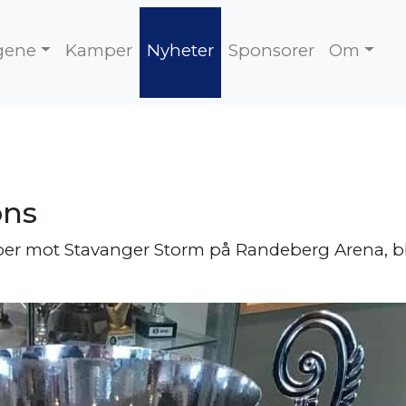
gene
Kamper
Nyheter
Sponsorer
Om
ons
r mot Stavanger Storm på Randeberg Arena, ble d